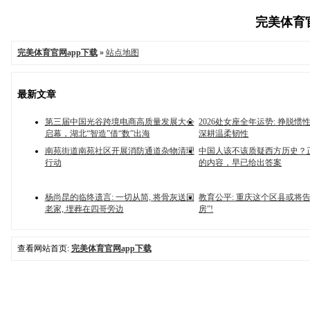
完美体育官网
完美体育官网app下载
»
站点地图
最新文章
第三届中国光谷跨境电商高质量发展大会
2026处女座全年运势: 挣脱惯性
启幕，湖北“智造”借“数”出海
深耕温柔韧性
南苑街道南苑社区开展消防通道杂物清理
中国人该不该质疑西方历史？
行动
的内容，早已给出答案
杨尚昆的临终遗言: 一切从简, 将骨灰送回
教育公平: 重庆这个区县或将告
老家, 埋葬在四哥旁边
房”!
查看网站首页:
完美体育官网app下载